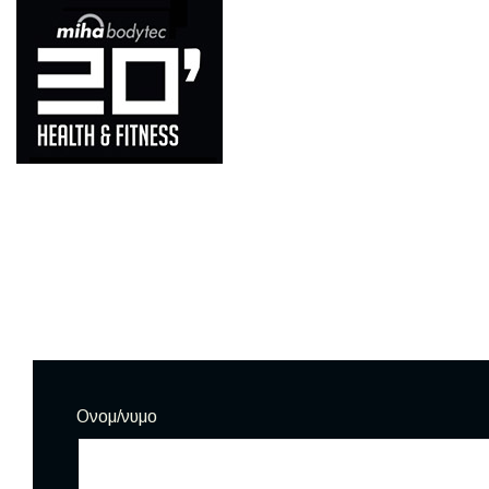
Ονομ/νυμο