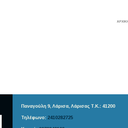
ΑΡΧΙΚ
Παναγούλη 9, Λάρισα,
Λάρισας
Τ.Κ.: 41200
Τηλέφωνο:
2410282725