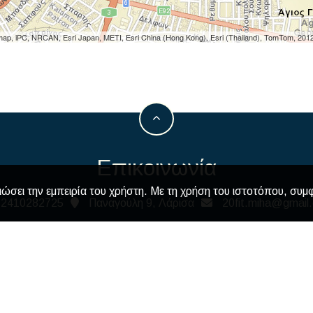
ap, iPC, NRCAN, Esri Japan, METI, Esri China (Hong Kong), Esri (Thailand), TomTom, 201
Επικοινωνία
ιώσει την εμπειρία του χρήστη. Με τη χρήση του ιστοτόπου, συμ
2410282725
Παναγούλη 9, Λάρισα
20fit.miha@gmail