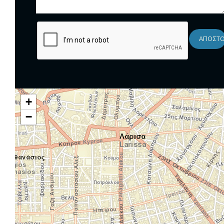
ΑΠΟΣΤ
+
−