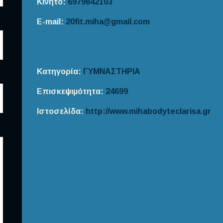
Κινητό:
6979842103
E-mail:
20fit.miha@gmail.com
Κατηγορία:
ΓΥΜΝΑΣΤΗΡΙΑ
Επισκεψιμότητα:
24699
Ιστοσελίδα:
http://www.mihabodyteclarisa.gr