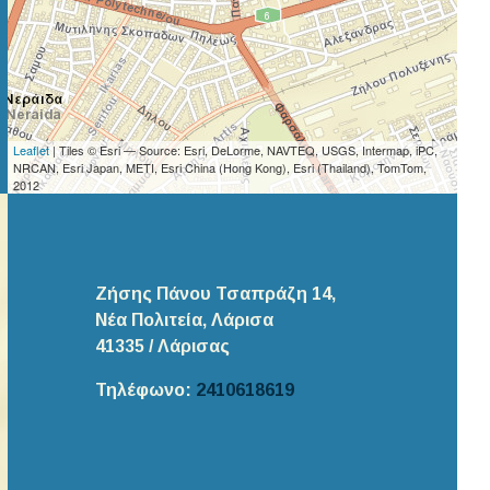
Leaflet
| Tiles © Esri — Source: Esri, DeLorme, NAVTEQ, USGS, Intermap, iPC,
NRCAN, Esri Japan, METI, Esri China (Hong Kong), Esri (Thailand), TomTom,
2012
Ζήσης Πάνου Τσαπράζη 14,
Νέα Πολιτεία, Λάρισα
41335
/ Λάρισας
Τηλέφωνο:
2410618619